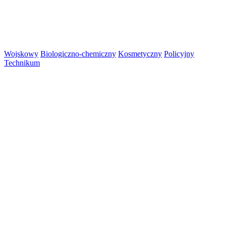
Wojskowy
Biologiczno-chemiczny
Kosmetyczny
Policyjny
Technikum