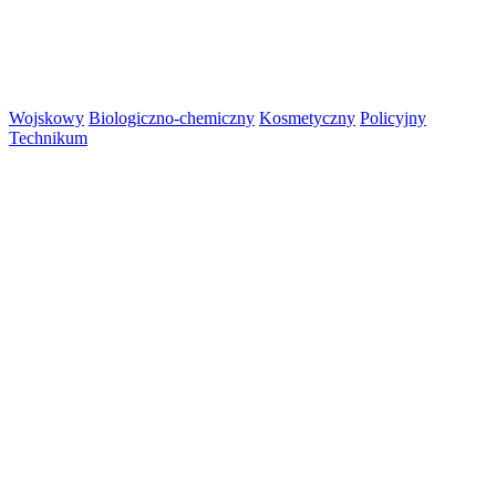
Wojskowy
Biologiczno-chemiczny
Kosmetyczny
Policyjny
Technikum