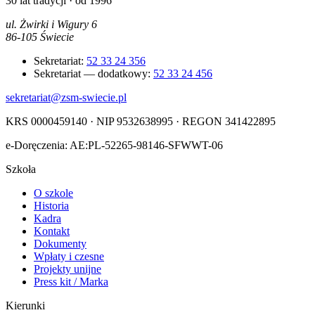
30 lat tradycji · od 1996
ul. Żwirki i Wigury 6
86-105 Świecie
Sekretariat:
52 33 24 356
Sekretariat — dodatkowy:
52 33 24 456
sekretariat@zsm-swiecie.pl
KRS 0000459140 · NIP 9532638995 · REGON 341422895
e-Doręczenia: AE:PL-52265-98146-SFWWT-06
Szkoła
O szkole
Historia
Kadra
Kontakt
Dokumenty
Wpłaty i czesne
Projekty unijne
Press kit / Marka
Kierunki