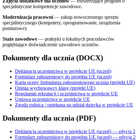
Zajęcia dodatkowe dla uczniów
— rozszerzające program o
specjalistyczne kompetencje zawodowe.
Modernizacja pracowni
— zakup nowoczesnego sprzętu
specjalistycznego (komputery, oprogramowanie, urządzenia
pomiarowe).
Staże zawodowe
— praktyki u lokalnych pracodawców
pogłębiające doświadczenie zawodowe uczniów.
Dokumenty dla ucznia (DOCX)
Deklaracja uczestnictwa w projekcie UE (uczeń)
Formularz zgłoszeniowy do projektu UE (uczeń)
Karta oceny formularza zgłoszeniowego ucznia (projekt UE)
Opinia wychowawcy klasy (projekt UE)
Regulamin rekrutacji i uczestnictwa w projekcie UE
Umowa uczestnictwa w projekcie UE
Zgoda rodzica / opiekuna na udział dziecka w projekcie UE
Dokumenty dla ucznia (PDF)
Deklaracja uczestnictwa w projekcie UE (uczeń) — edycja 2
Formularz zgłoszeniowy do projektu UE (uczeń) — edycja 2