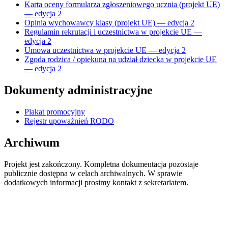
Karta oceny formularza zgłoszeniowego ucznia (projekt UE)
— edycja 2
Opinia wychowawcy klasy (projekt UE) — edycja 2
Regulamin rekrutacji i uczestnictwa w projekcie UE —
edycja 2
Umowa uczestnictwa w projekcie UE — edycja 2
Zgoda rodzica / opiekuna na udział dziecka w projekcie UE
— edycja 2
Dokumenty administracyjne
Plakat promocyjny
Rejestr upoważnień RODO
Archiwum
Projekt jest zakończony. Kompletna dokumentacja pozostaje
publicznie dostępna w celach archiwalnych. W sprawie
dodatkowych informacji prosimy kontakt z sekretariatem.