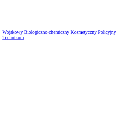
Wojskowy
Biologiczno-chemiczny
Kosmetyczny
Policyjny
Technikum