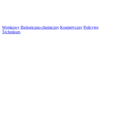
Wojskowy
Biologiczno-chemiczny
Kosmetyczny
Policyjny
Technikum