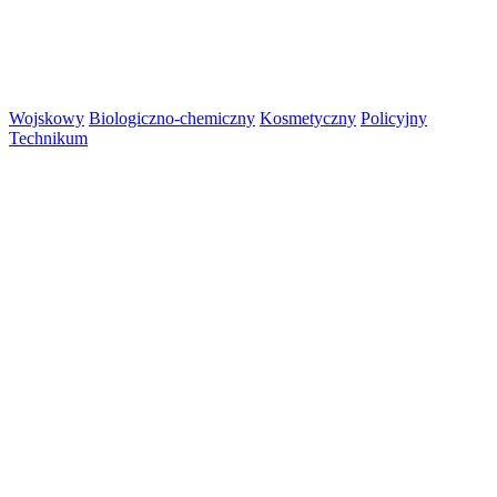
Wojskowy
Biologiczno-chemiczny
Kosmetyczny
Policyjny
Technikum