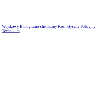
Wojskowy
Biologiczno-chemiczny
Kosmetyczny
Policyjny
Technikum