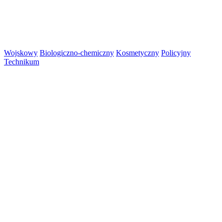
Wojskowy
Biologiczno-chemiczny
Kosmetyczny
Policyjny
Technikum