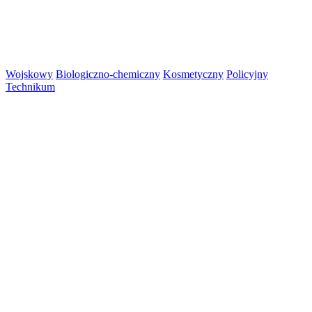
Wojskowy
Biologiczno-chemiczny
Kosmetyczny
Policyjny
Technikum