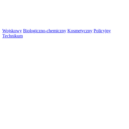
Wojskowy
Biologiczno-chemiczny
Kosmetyczny
Policyjny
Technikum