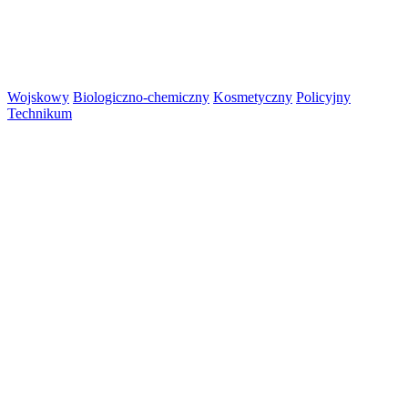
Wojskowy
Biologiczno-chemiczny
Kosmetyczny
Policyjny
Technikum