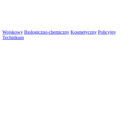
Wojskowy
Biologiczno-chemiczny
Kosmetyczny
Policyjny
Technikum