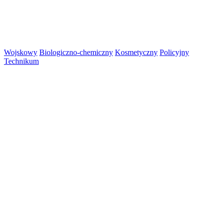
Wojskowy
Biologiczno-chemiczny
Kosmetyczny
Policyjny
Technikum