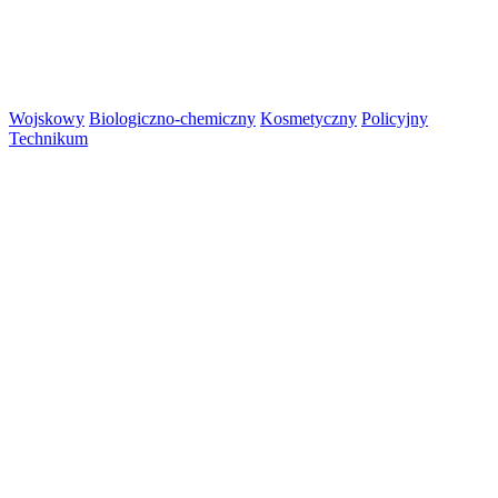
Wojskowy
Biologiczno-chemiczny
Kosmetyczny
Policyjny
Technikum