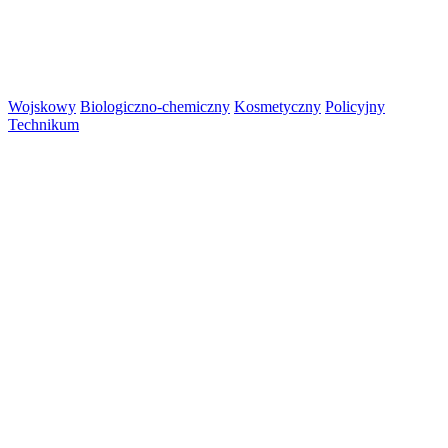
Wojskowy
Biologiczno-chemiczny
Kosmetyczny
Policyjny
Technikum