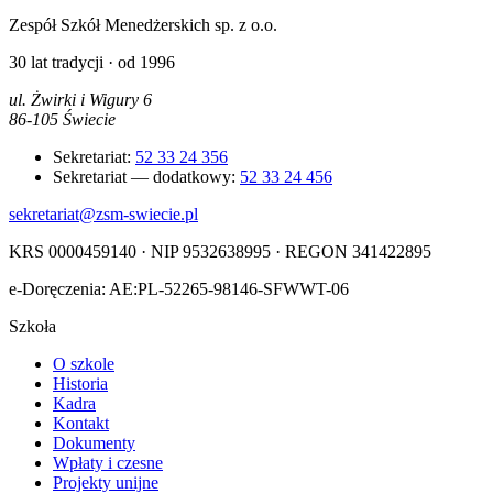
Zespół Szkół Menedżerskich sp. z o.o.
30 lat tradycji · od 1996
ul. Żwirki i Wigury 6
86-105 Świecie
Sekretariat:
52 33 24 356
Sekretariat — dodatkowy:
52 33 24 456
sekretariat@zsm-swiecie.pl
KRS 0000459140 · NIP 9532638995 · REGON 341422895
e-Doręczenia: AE:PL-52265-98146-SFWWT-06
Szkoła
O szkole
Historia
Kadra
Kontakt
Dokumenty
Wpłaty i czesne
Projekty unijne