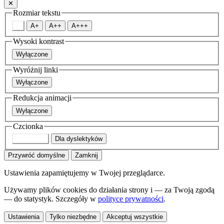
✕
Rozmiar tekstu
A
A+
A++
A+++
Wysoki kontrast
Wyłączone
Wyróżnij linki
Wyłączone
Redukcja animacji
Wyłączone
Czcionka
Domyślna
Dla dyslektyków
Przywróć domyślne
Zamknij
Ustawienia zapamiętujemy w Twojej przeglądarce.
Używamy plików cookies do działania strony i — za Twoją zgodą
— do statystyk. Szczegóły w
polityce prywatności
.
Ustawienia
Tylko niezbędne
Akceptuj wszystkie