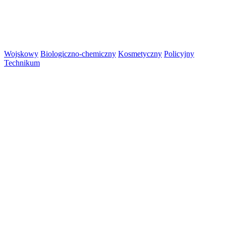
Wojskowy
Biologiczno-chemiczny
Kosmetyczny
Policyjny
Technikum