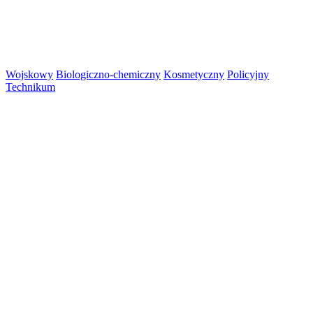
Wojskowy
Biologiczno-chemiczny
Kosmetyczny
Policyjny
Technikum