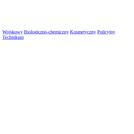
Wojskowy
Biologiczno-chemiczny
Kosmetyczny
Policyjny
Technikum