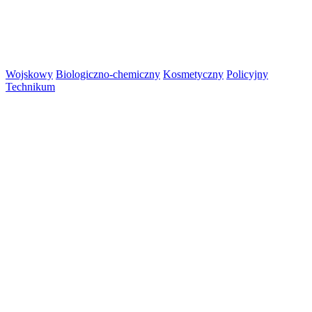
Wojskowy
Biologiczno-chemiczny
Kosmetyczny
Policyjny
Technikum