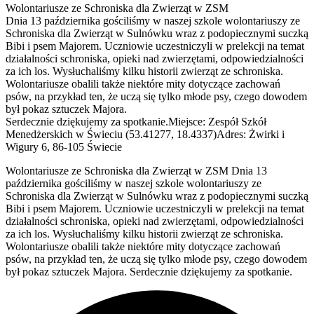
Wolontariusze ze Schroniska dla Zwierząt w ZSM
Dnia 13 października gościliśmy w naszej szkole wolontariuszy ze
Schroniska dla Zwierząt w Sulnówku wraz z podopiecznymi suczką
Bibi i psem Majorem. Uczniowie uczestniczyli w prelekcji na temat
działalności schroniska, opieki nad zwierzętami, odpowiedzialności
za ich los. Wysłuchaliśmy kilku historii zwierząt ze schroniska.
Wolontariusze obalili także niektóre mity dotyczące zachowań
psów, na przykład ten, że uczą się tylko młode psy, czego dowodem
był pokaz sztuczek Majora.
Serdecznie dziękujemy za spotkanie.Miejsce: Zespół Szkół
Menedżerskich w Świeciu (53.41277, 18.4337)Adres: Żwirki i
Wigury 6, 86-105 Świecie
Wolontariusze ze Schroniska dla Zwierząt w ZSM Dnia 13
października gościliśmy w naszej szkole wolontariuszy ze
Schroniska dla Zwierząt w Sulnówku wraz z podopiecznymi suczką
Bibi i psem Majorem. Uczniowie uczestniczyli w prelekcji na temat
działalności schroniska, opieki nad zwierzętami, odpowiedzialności
za ich los. Wysłuchaliśmy kilku historii zwierząt ze schroniska.
Wolontariusze obalili także niektóre mity dotyczące zachowań
psów, na przykład ten, że uczą się tylko młode psy, czego dowodem
był pokaz sztuczek Majora. Serdecznie dziękujemy za spotkanie.