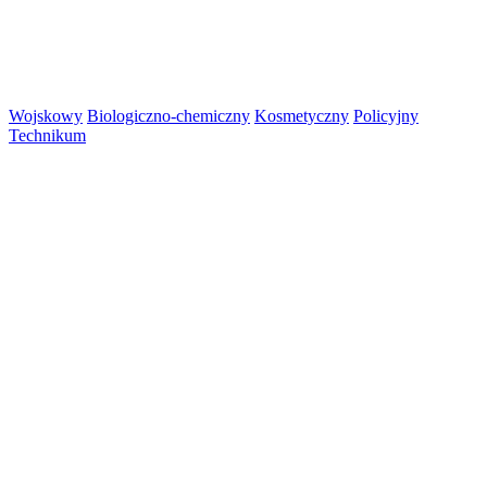
Wojskowy
Biologiczno-chemiczny
Kosmetyczny
Policyjny
Technikum