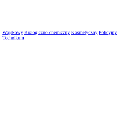
Wojskowy
Biologiczno-chemiczny
Kosmetyczny
Policyjny
Technikum