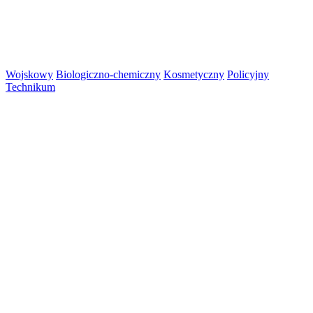
Wojskowy
Biologiczno-chemiczny
Kosmetyczny
Policyjny
Technikum