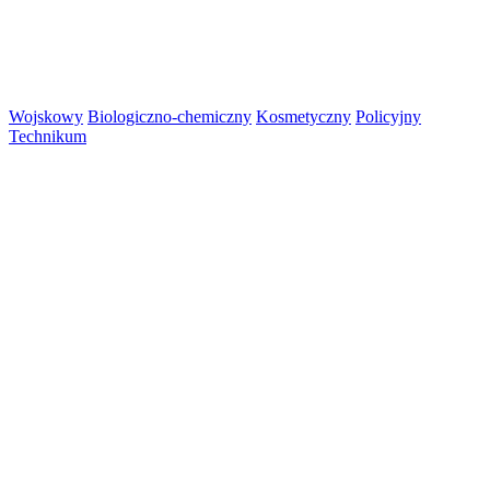
Wojskowy
Biologiczno-chemiczny
Kosmetyczny
Policyjny
Technikum