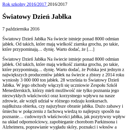
Rok szkolny 2016/2017
2016/2017
Światowy Dzień Jabłka
7 października 2016
Światowy Dzień Jabłka Na świecie istnieje ponad 8000 odmian
jabłek. Od takich, które mają wielkość ziarnka grochu, po takie,
które przypominają… dynię. Warto dodać, że […]
Światowy Dzień Jabłka Na świecie istnieje ponad 8000 odmian
jabłek. Od takich, które mają wielkość ziarnka grochu, po takie,
które przypominają… dynię. Warto dodać, że Polska jest jednym z
największych producentów jabłek na świecie a zbiory z 2014 roku
wyniosły 3 000 000 ton jabłek. 28 września to Światowy Dzień
Jabłka. W jego obchody włączyli się uczniowie Zespołu Szkół
Menedżerskich, którzy mieli możliwość nie tylko poznania jego
niezwykłych właściwości oraz korzystnego wpływu na nasze
zdrowie, ale wzięli udział w różnego rodzaju konkursach.
najdłuższa obierka, czy najszybsze obranie jabłka. Dużo zabawy i
śmiechu w połączeniu z fachową wiedzą to najlepszy sposób na
poznanie… cudownych właściwości jabłka, jak pozytywny wpływ
na układ odpornościowy, zapobieganie chorobom Parkinsona i
Alzheimera, poprawianie wygładu skóry, poznakci i włosów a