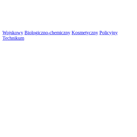
Wojskowy
Biologiczno-chemiczny
Kosmetyczny
Policyjny
Technikum