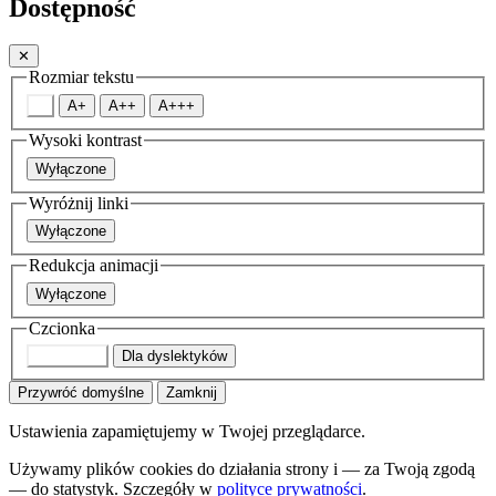
Dostępność
✕
Rozmiar tekstu
A
A+
A++
A+++
Wysoki kontrast
Wyłączone
Wyróżnij linki
Wyłączone
Redukcja animacji
Wyłączone
Czcionka
Domyślna
Dla dyslektyków
Przywróć domyślne
Zamknij
Ustawienia zapamiętujemy w Twojej przeglądarce.
Używamy plików cookies do działania strony i — za Twoją zgodą
— do statystyk. Szczegóły w
polityce prywatności
.