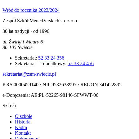
Wróć do rocznika 2023/2024
Zespół Szkół Menedżerskich sp. z o.o.
30 lat tradycji · od 1996
ul. Żwirki i Wigury 6
86-105 Świecie
Sekretariat:
52 33 24 356
Sekretariat — dodatkowy:
52 33 24 456
sekretariat@zsm-swiecie.pl
KRS 0000459140 · NIP 9532638995 · REGON 341422895
e-Doręczenia: AE:PL-52265-98146-SFWWT-06
Szkoła
O szkole
Historia
Kadra
Kontakt
Dokumenty