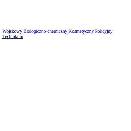
Wojskowy
Biologiczno-chemiczny
Kosmetyczny
Policyjny
Technikum