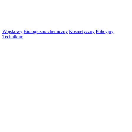
Wojskowy
Biologiczno-chemiczny
Kosmetyczny
Policyjny
Technikum