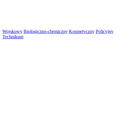
Wojskowy
Biologiczno-chemiczny
Kosmetyczny
Policyjny
Technikum