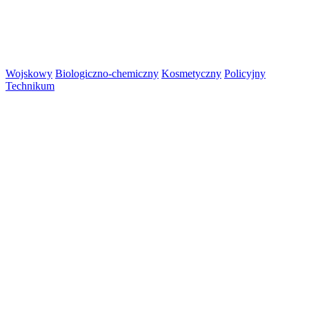
Wojskowy
Biologiczno-chemiczny
Kosmetyczny
Policyjny
Technikum