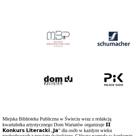
Miejska Biblioteka Publiczna w Świeciu wraz z redakcją
kwartalnika artystycznego Dom Wariatów organizuje 𝗜𝗜
𝗞𝗼𝗻𝗸𝘂𝗿𝘀 𝗟𝗶𝘁𝗲𝗿𝗮𝗰𝗸𝗶 „𝗝𝗮” dla osób w każdym wieku
pochodzących z powiatu świeckiego. Główna nagroda w konkursie