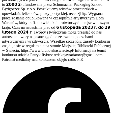
to 𝟮𝟬𝟬𝟬 𝘇ł ufundowane przez Schumacher Packaging Zakład
Bydgoszcz Sp. z o.o. Poszukujemy tekstów prozatorskich –
opowiadań, felietonów, prozy poetyckiej, recenzji itp. Wygrana
praca zostanie opublikowana w czasopiśmie artystycznym Dom
Wariatów, który trafia do wielu kulturotwórczych miejsc w naszym
kraju. Czas na nadesłanie prac od 𝟲 𝗹𝗶𝘀𝘁𝗼𝗽𝗮𝗱𝗮 𝟮𝟬𝟮𝟯 𝗿. 𝗱𝗼 𝟮𝟵
𝗹𝘂𝘁𝗲𝗴𝗼 𝟮𝟬𝟮𝟰 𝗿. Twórcy i twórczynie mogą przesłać do nas
autorskie utwory napisane zgodnie ze swoimi potrzebami
artystycznymi i wrażliwością. Wszelkie szczegóły, zasady konkursu
znajdują się w regulaminie na stronie Miejskiej Biblioteki Publicznej
w Świeciu: https://www.bibliotekaswiecie.pl/ Informacji na temat
konkursu udziela Patryk Rybus: redakcjawariatow@gmail.com.
Patronat medialny nad konkursem objęło radio PiK.