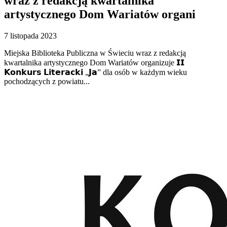
wraz z redakcją kwartalnika
artystycznego Dom Wariatów organi
7 listopada 2023
Miejska Biblioteka Publiczna w Świeciu wraz z redakcją
kwartalnika artystycznego Dom Wariatów organizuje 𝗜𝗜
𝗞𝗼𝗻𝗸𝘂𝗿𝘀 𝗟𝗶𝘁𝗲𝗿𝗮𝗰𝗸𝗶 „𝗝𝗮” dla osób w każdym wieku
pochodzących z powiatu...