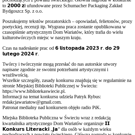
to 𝟮𝟬𝟬𝟬 𝘇ł ufundowane przez Schumacher Packaging Zakład
Bydgoszcz Sp. z o.o.
Poszukujemy tekstów prozatorskich – opowiadań, felietonów, prozy
poetyckiej, recenzji itp. Wygrana praca zostanie opublikowana w
czasopiśmie artystycznym Dom Wariatów, który trafia do wielu
kulturotwórczych miejsc w naszym kraju.
Czas na nadesłanie prac od 𝟲 𝗹𝗶𝘀𝘁𝗼𝗽𝗮𝗱𝗮 𝟮𝟬𝟮𝟯 𝗿. 𝗱𝗼 𝟮𝟵
𝗹𝘂𝘁𝗲𝗴𝗼 𝟮𝟬𝟮𝟰 𝗿.
Twórcy i twórczynie mogą przesłać do nas autorskie utwory
napisane zgodnie ze swoimi potrzebami artystycznymi i
wrażliwością.
Wszelkie szczegóły, zasady konkursu znajdują się w regulaminie na
stronie Miejskiej Biblioteki Publicznej w Świeciu:
https://www.bibliotekaswiecie.pl.
Informacji na temat konkursu udziela Patryk Rybus:
redakcjawariatow@gmail.com.
Patronat medialny nad konkursem objęło radio PiK.
Miejska Biblioteka Publiczna w Świeciu wraz z redakcją
kwartalnika artystycznego Dom Wariatów organizuje 𝗜𝗜
𝗞𝗼𝗻𝗸𝘂𝗿𝘀 𝗟𝗶𝘁𝗲𝗿𝗮𝗰𝗸𝗶 „𝗝𝗮” dla osób w każdym wieku
pochodzących z powiatu świeckiego. Główna nagroda w konkursie