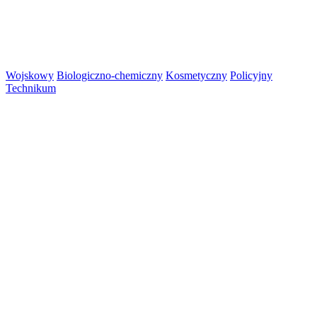
Wojskowy
Biologiczno-chemiczny
Kosmetyczny
Policyjny
Technikum