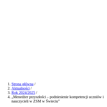
Strona główna
/
Aktualności
/
Rok 2024/2025
/
„Menedżer przyszłości – podniesienie kompetencji uczniów i
nauczycieli w ZSM w Świeciu”