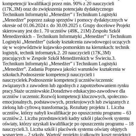
kompetencji/ kwalifikacji przez min. 90% z 20 nauczycieli
(17K,3M) oraz do zwiększenia potencjału dydaktycznego
Technikum Informatyki „Menedżer” i Technikum Logistyki
„Menedżer” poprzez zakup sprzętów i pomocy dydaktycznych w
okresie od 01.06.2024 r. do 30.09.2025 r. Grupy docelowe Projekt
skierowany jest do:1. 70 uczniów (49K, 21M) Zespołu Szkół
Menedżerskich – Technikum Informatyki „Menedżer” i Technikum
Logistyki „Menedżer” (szkoły kształcenia zawodowego) uczących
się w województwie kujawsko-pomorskim na kierunkach: technik
logistyk, technik informatyk.2. 20 nauczycieli (17K,3M)
pracujących w Zespole Szkół Menedżerskich w Świeciu.3.
Technikum Informatyki „Menedżer” i Technikum Logistyki
„Menedżer”. Zadania Poprawa jakości warunków kształcenia w
szkołach.Podnoszenie kompetencji nauczycieli i
nauczycielek.Podnoszenie kompetencji uczniów/uczennic
związanych z zawodem lub zgodnych z zapotrzebowaniem rynku
pracy.Staże uczniowskie.Doradztwo edukacyjno-zawodowe dla
uczniów i uczennic.Rozwój kompetencji kluczowych, społeczno-
emocjonalnych, podstawowych, przekrojowych lub związanych z
zieloną lub cyfrową transformacją. Rezultaty projektu 1. Liczba
uczniów, którzy nabyli kwalifikacje po opuszczeniu programu – 63
uczniów.2. Liczba przedstawicieli kadry szkół i placówek systemu
oświaty, którzy uzyskali kwalifikacje po opuszczeniu programu – 18
nauczycieli.3. Liczba szkół i placówek systemu oświaty objętych
wsparciem – 2 szkoły. Wartość projektu (całkowity koszt projektu):