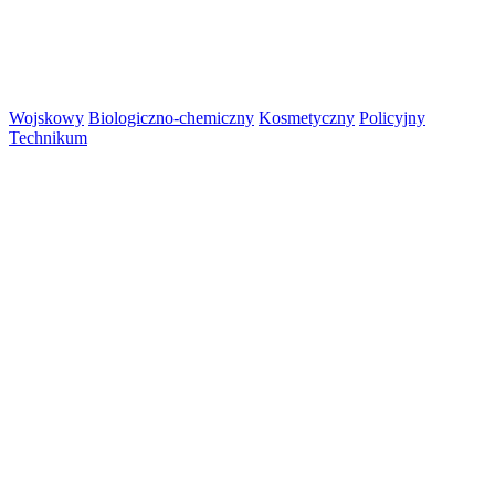
Wojskowy
Biologiczno-chemiczny
Kosmetyczny
Policyjny
Technikum