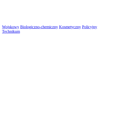
Wojskowy
Biologiczno-chemiczny
Kosmetyczny
Policyjny
Technikum