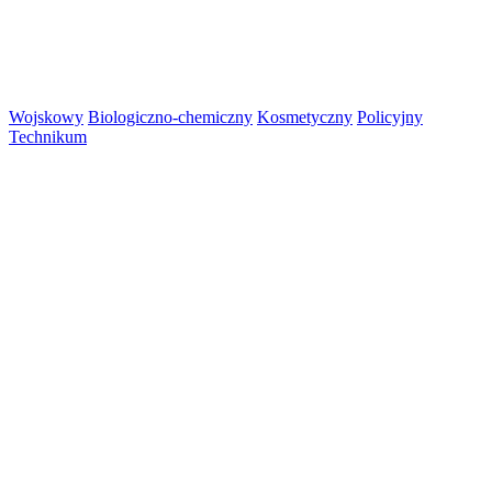
Wojskowy
Biologiczno-chemiczny
Kosmetyczny
Policyjny
Technikum