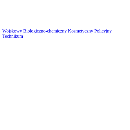
Wojskowy
Biologiczno-chemiczny
Kosmetyczny
Policyjny
Technikum