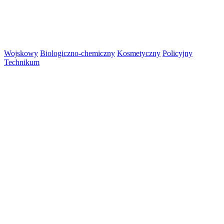
Wojskowy
Biologiczno-chemiczny
Kosmetyczny
Policyjny
Technikum