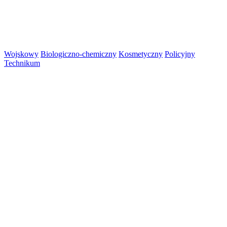
Wojskowy
Biologiczno-chemiczny
Kosmetyczny
Policyjny
Technikum