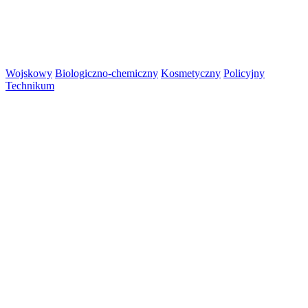
Wojskowy
Biologiczno-chemiczny
Kosmetyczny
Policyjny
Technikum