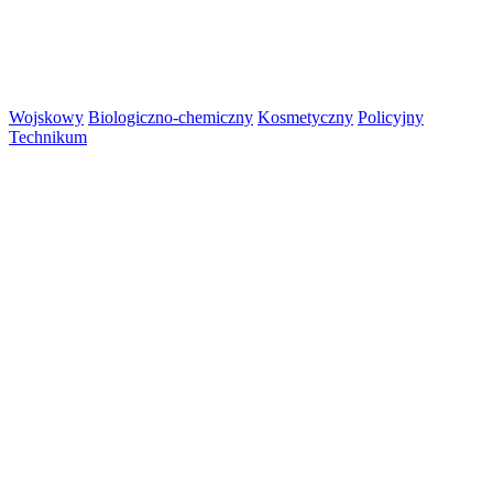
Wojskowy
Biologiczno-chemiczny
Kosmetyczny
Policyjny
Technikum