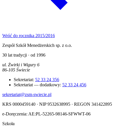
Wróć do rocznika 2015/2016
Zespół Szkół Menedżerskich sp. z o.o.
30 lat tradycji · od 1996
ul. Żwirki i Wigury 6
86-105 Świecie
Sekretariat:
52 33 24 356
Sekretariat — dodatkowy:
52 33 24 456
sekretariat@zsm-swiecie.pl
KRS 0000459140 · NIP 9532638995 · REGON 341422895
e-Doręczenia: AE:PL-52265-98146-SFWWT-06
Szkoła