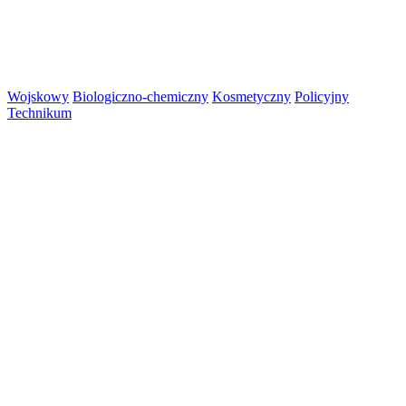
Wojskowy
Biologiczno-chemiczny
Kosmetyczny
Policyjny
Technikum