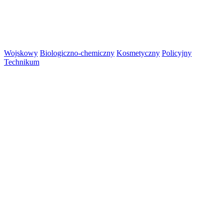
Wojskowy
Biologiczno-chemiczny
Kosmetyczny
Policyjny
Technikum