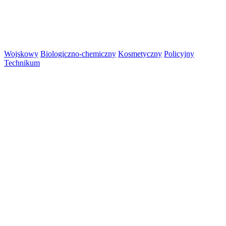
Wojskowy
Biologiczno-chemiczny
Kosmetyczny
Policyjny
Technikum