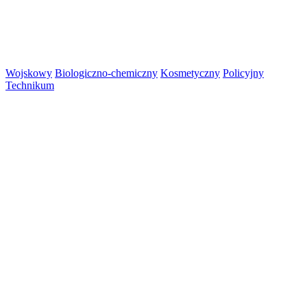
Wojskowy
Biologiczno-chemiczny
Kosmetyczny
Policyjny
Technikum